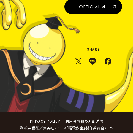
な
OFFICIAL
の
時
間
SHARE
X
L
F
s
I
a
h
N
c
a
E
e
r
s
b
e
h
o
a
o
r
k
e
s
h
a
PRIVACY POLICY
利用者情報の外部送信
r
© 松井優征／集英社・アニメ「暗殺教室」製作委員会2025
e