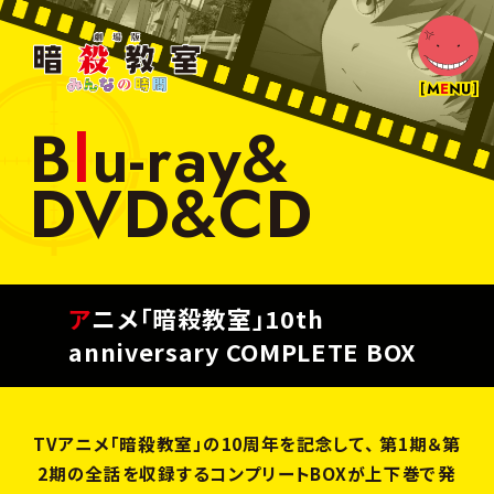
劇
場
版
暗
B
l
u
-
r
a
y
&
殺
N
E
W
S
教
室
D
V
D
&
C
D
み
M
O
V
I
E
ん
な
の
T
I
C
K
E
T
時
間
入
場
者
特
典
ア
ニ
メ
「
暗
殺
教
室
」
1
0
t
h
a
n
n
i
v
e
r
s
a
r
y
C
O
M
P
L
E
T
E
B
O
X
I
N
T
R
O
D
U
C
T
I
O
N
T
H
E
A
T
E
R
TVアニメ「暗殺教室」の10周年を記念して、 第1期＆第
2期の全話を収録するコンプリートBOXが上下巻で発