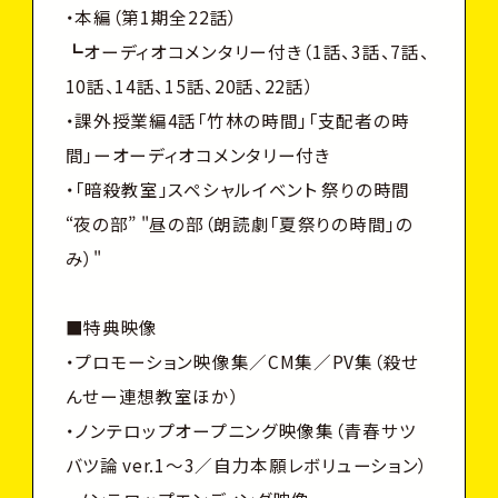
・本編（第1期全22話）
┗オーディオコメンタリー付き（1話、3話、7話、
10話、14話、15話、20話、22話）
・課外授業編4話「竹林の時間」「支配者の時
間」ーオーディオコメンタリー付き
・「暗殺教室」スペシャルイベント 祭りの時間
“夜の部” "昼の部（朗読劇「夏祭りの時間」の
み）"
■特典映像
・プロモーション映像集／CM集／PV集（殺せ
んせー連想教室ほか）
・ノンテロップオープニング映像集（青春サツ
バツ論 ver.1～3／自力本願レボリューション）