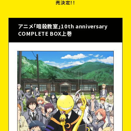
C
A
S
T
&
S
T
A
F
F
売決定！！
C
H
A
R
A
C
T
E
R
アニメ「暗殺教室」10th anniversary
G
O
O
D
S
COMPLETE BOX上巻
B
l
u
-
r
a
y
&
D
V
D
&
C
D
T
O
P
OFFICIAL
OFFICIAL