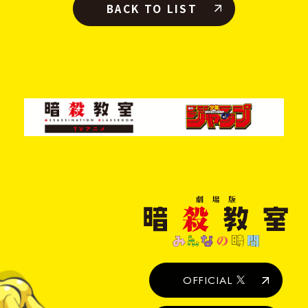
BACK TO LIST
劇
場
版
暗
殺
教
室
OFFICIAL
み
ん