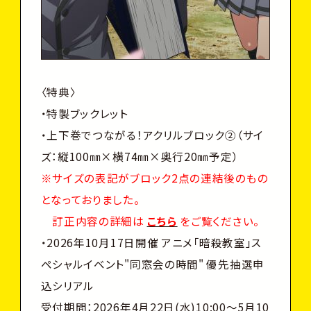
〈特典〉
・特製ブックレット
・上下巻でつながる！アクリルブロック②（サイ
ズ：縦100㎜×横74㎜×奥行20㎜予定）
※サイズの表記がブロック2点の連結後のもの
となっておりました。
訂正内容の詳細は
こちら
をご覧ください。
・2026年10月17日開催 アニメ「暗殺教室」ス
ペシャルイベント"同窓会の時間" 優先抽選申
込シリアル
受付期間：2026年4月22日(水)10:00～5月10