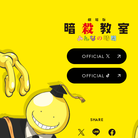
劇
場
版
暗
殺
教
室
OFFICIAL
み
ん
な
OFFICIAL
の
時
間
SHARE
X
L
F