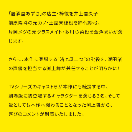
C
A
S
T
&
S
T
A
F
F
C
H
A
R
A
C
T
E
R
「居酒屋あずさ」の店主・梓役を井上喜久子
前原陽斗の元カノ・土屋果穂役を鈴代紗弓、
G
O
O
D
S
片岡メグの元クラスメイト・多川心菜役を金澤まいが演
じます。
B
l
u
-
r
a
y
&
D
V
D
&
C
D
さらに、本作に登場する“渚と瓜二つ“の蛍役を、潮田渚
T
O
P
の声優を担当する渕上舞が兼任することが明らかに！
OFFICIAL
TVシリーズのキャストらが本作にも続投する中、
劇場版に初登場するキャラクターを演じる３名、そして
蛍としても本作へ関わることとなった渕上舞から、
OFFICIAL
喜びのコメントが到着いたしました。