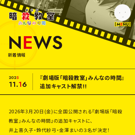
劇
場
版
暗
N
E
W
S
殺
N
E
W
S
教
室
み
M
O
V
I
E
新着情報
ん
な
の
T
I
C
K
E
T
時
『劇場版「暗殺教室」みんなの時間』
間
2
0
2
5
11.
1
6
入
場
者
特
典
追加キャスト解禁!!
I
N
T
R
O
D
U
C
T
I
O
N
2026年3月20日(金)に全国公開される『劇場版「暗殺
T
H
E
A
T
E
R
教室」みんなの時間』の追加キャストに、
井上喜久子・鈴代紗弓・金澤まいの３名が決定！