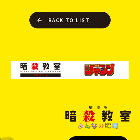
BACK TO LIST
劇
場
版
暗
殺
教