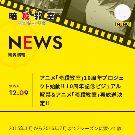
劇
場
版
暗
N
E
W
S
殺
N
E
W
S
教
室
み
M
O
V
I
E
新着情報
ん
な
の
T
I
C
K
E
T
時
アニメ「暗殺教室」10周年プロジェ
間
入
場
者
特
典
クト始動‼ 10周年記念ビジュアル
2
0
2
4
12.
0
9
解禁＆アニメ「暗殺教室」再放送決
I
N
T
R
O
D
U
C
T
I
O
N
定‼
T
H
E
A
T
E
R
2015年1月から2016年7月まで2シーズンに渡って放