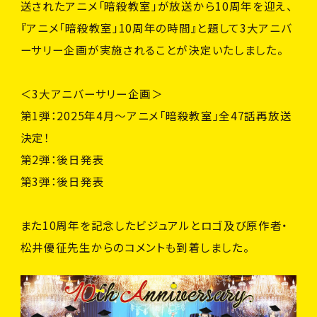
C
A
S
T
&
S
T
A
F
F
送されたアニメ「暗殺教室」が放送から10周年を迎え、
『アニメ「暗殺教室」10周年の時間』と題して3大アニバ
C
H
A
R
A
C
T
E
R
ーサリー企画が実施されることが決定いたしました。
G
O
O
D
S
＜3大アニバーサリー企画＞
B
l
u
-
r
a
y
&
D
V
D
&
C
D
第1弾：2025年4月～アニメ「暗殺教室」全47話再放送
決定！
T
O
P
第2弾：後日発表
第3弾：後日発表
OFFICIAL
また10周年を記念したビジュアルとロゴ及び原作者・
松井優征先生からのコメントも到着しました。
OFFICIAL