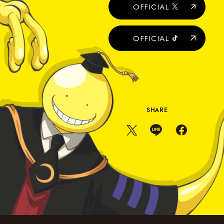
室
OFFICIAL
み
ん
な
OFFICIAL
の
時
間
SHARE
X
L
F
s
I
a
h
N
c
a
E
e
r
s
b
e
h
o
a
o
r
k
e
s
h