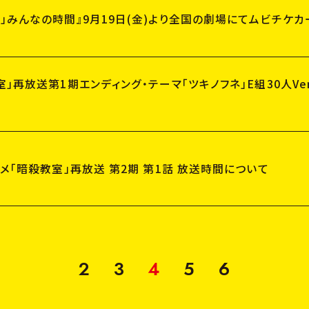
I
N
T
R
O
D
U
C
T
I
O
」みんなの時間』9月19日(金)より全国の劇場にてムビチケカ
C
A
S
T
&
S
T
A
F
F
室」再放送第1期エンディング・テーマ「ツキノフネ」E組30人Ve
G
O
O
D
S
T
O
P
ニメ「暗殺教室」再放送 第2期 第1話 放送時間について
OFFICIAL
2
3
4
5
6