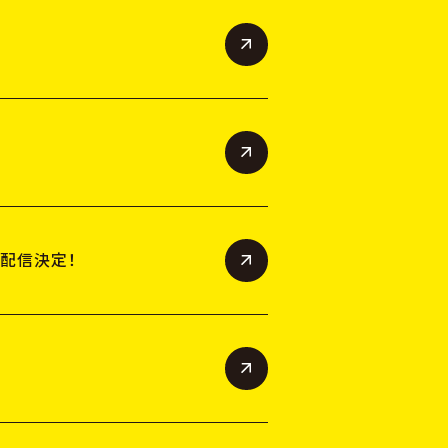
定配信決定！
M
O
V
I
E
入
場
者
特
典