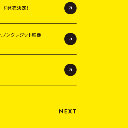
N
T
H
E
A
T
E
R
ード発売決定！
C
H
A
R
A
C
T
E
R
r.ノンクレジット映像
B
l
u
-
r
a
y
&
D
V
D
&
C
D
OFFICIAL
NEXT