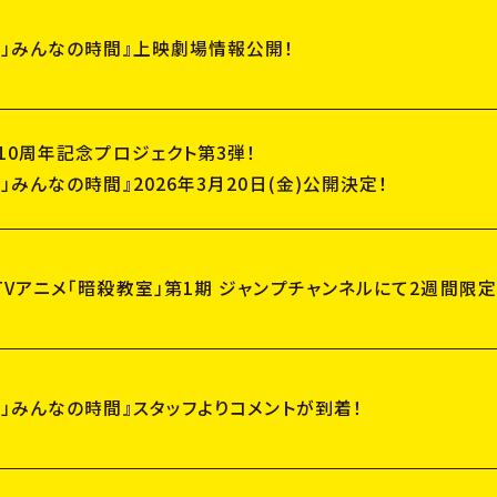
室」みんなの時間』上映劇場情報公開！
10周年記念プロジェクト第3弾！
」みんなの時間』2026年3月20日(金)公開決定！
Vアニメ「暗殺教室」第1期 ジャンプチャンネルにて2週間限
N
E
W
S
」みんなの時間』スタッフよりコメントが到着！
T
I
C
K
E
T