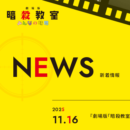
劇
場
版
暗
殺
N
E
W
S
教
室
み
新着情報
ん
な
の
時
間
2
0
2
5
11
.
1
6
『劇場版「暗殺教室