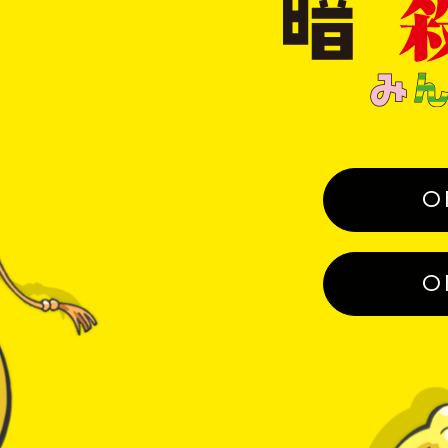
版
暗
殺
教
室
み
ん
O
な
の
時
O
間