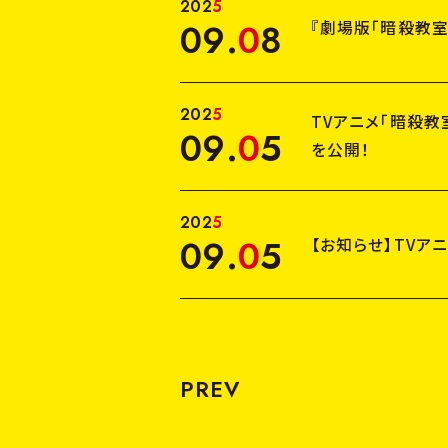
2
0
2
5
09
.
0
8
『劇場版「暗殺教室
2
0
2
5
TVアニメ「暗殺教
09
.
0
5
を公開！
2
0
2
5
09
.
0
5
【お知らせ】TVア
PREV